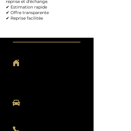
reprise et d'échange.
✔ Estimation rapide
✔ Offre transparente
✔ Reprise facilitée
HORAIRES
Du lundi au samedi :
De 9h00 à 19h00
Dimanche et jour férié :
Sur rendez-vous
ADRESSE
9 Rue de Saint-Lô
50570 MARIGNY
CONTACT
02 33 55 37 79