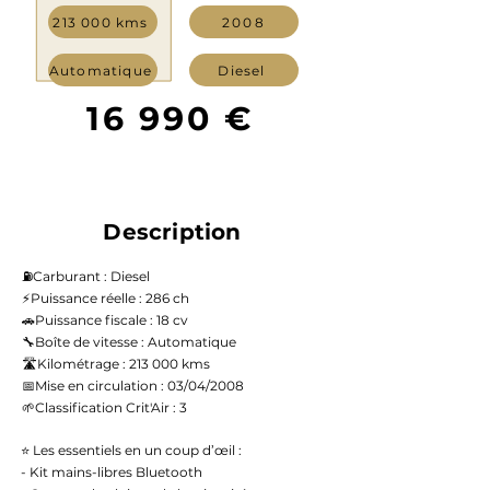
213 000 kms
2008
Automatique
Diesel
16 990 €
Description
⛽️Carburant : Diesel
⚡️Puissance réelle : 286 ch
🚗Puissance fiscale : 18 cv
🔧Boîte de vitesse : Automatique
🛣️Kilométrage : 213 000 kms
📅Mise en circulation : 03/04/2008
🌱Classification Crit'Air : 3
⭐ Les essentiels en un coup d’œil :
- Kit mains-libres Bluetooth