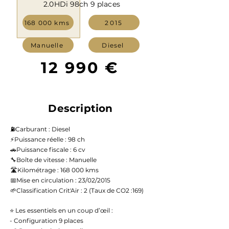
2.0HDi 98ch 9 places
168 000 kms
2015
Manuelle
Diesel
12 990 €
Description
⛽️Carburant : Diesel
⚡️Puissance réelle : 98 ch
🚗Puissance fiscale : 6 cv
🔧Boîte de vitesse : Manuelle
🛣️Kilométrage : 168 000 kms
📅Mise en circulation : 23/02/2015
🌱Classification Crit'Air : 2 (Taux de CO2 :169)
⭐ Les essentiels en un coup d’œil :
- Configuration 9 places