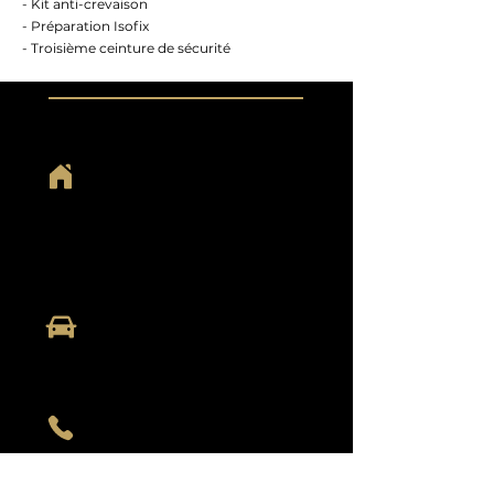
- Kit anti-crevaison
- Préparation Isofix
- Troisième ceinture de sécurité
HORAIRES
Du lundi au samedi :
De 9h00 à 19h00
Dimanche et jour férié :
Sur rendez-vous
ADRESSE
9 Rue de Saint-Lô
50570 MARIGNY
CONTACT
02 33 55 37 79
06 13 07 33 28
contact@autostart50.fr