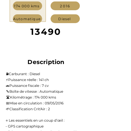
174 000 kms
2016
Automatique
Diesel
13490
Description
⛽️Carburant : Diesel
⚡️Puissance réelle : 141 ch
🚗Puissance fiscale : 7 cv
🔧Boîte de vitesse : Automatique
🛣️Kilométrage : 174 000 kms
📅Mise en circulation : 09/05/2016
🌱Classification Crit'Air : 2
⭐ Les essentiels en un coup d’œil :
- GPS cartographique