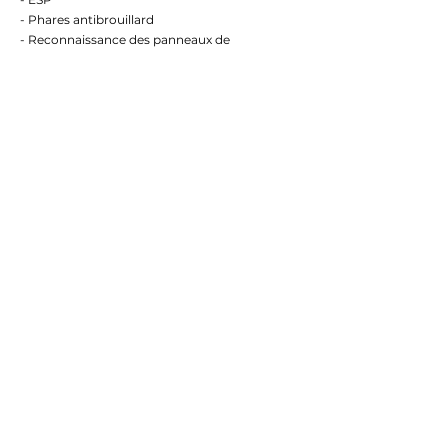
- Phares antibrouillard
- Reconnaissance des panneaux de
signalisation
- Témoin de bouclage des ceintures avant
HORAIRES
Du lundi au samedi :
De 9h00 à 19h00
Dimanche et jour férié :
Sur rendez-vous
ADRESSE
9 Rue de Saint-Lô
50570 MARIGNY
CONTACT
02 33 55 37 79
06 13 07 33 28