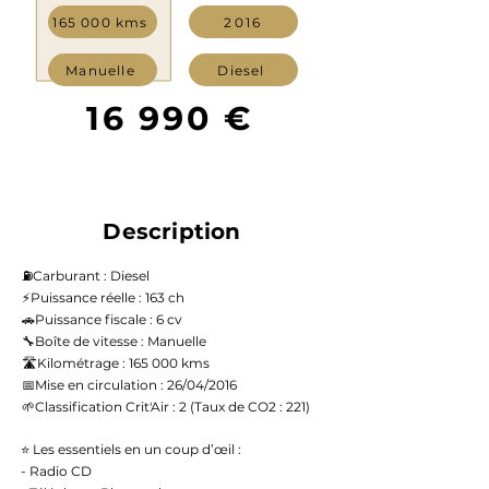
165 000 kms
2016
Manuelle
Diesel
16 990 €
Description
⛽️Carburant : Diesel
⚡️Puissance réelle : 163 ch
🚗Puissance fiscale : 6 cv
🔧Boîte de vitesse : Manuelle
🛣️Kilométrage : 165 000 kms
📅Mise en circulation : 26/04/2016
🌱Classification Crit'Air : 2 (Taux de CO2 : 221)
⭐ Les essentiels en un coup d’œil :
- Radio CD