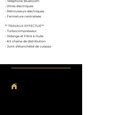
- Téléphone Bluetooth
- Vitres électriques
- Rétroviseurs électriques
- Fermeture centralisée
** TRAVAUX EFFECTUE**
- Turbocompresseur
- Vidange et Filtre à Huile
- Kit chaine de distribution
- Joint d'étanchéité de culasse
HORAIRES
Du lundi au samedi :
De 9h00 à 19h00
Dimanche et jour férié :
Sur rendez-vous
ADRESSE