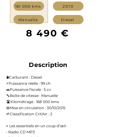
161 000 kms
2010
Manuelle
Diesel
8 490 €
Description
⛽️Carburant : Diesel
⚡️Puissance réelle : 99 ch
🚗Puissance fiscale : 5 cv
🔧Boîte de vitesse : Manuelle
🛣️Kilométrage : 168 000 kms
📅Mise en circulation : 30/10/2015
🌱Classification Crit'Air : 2
⭐ Les essentiels en un coup d’œil :
- Radio CD MP3