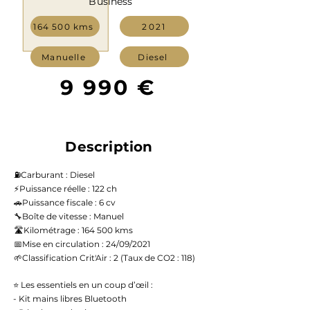
Business
164 500 kms
2021
Manuelle
Diesel
9 990 €
Description
⛽️Carburant : Diesel
⚡️Puissance réelle : 122 ch
🚗Puissance fiscale : 6 cv
🔧Boîte de vitesse : Manuel
🛣️Kilométrage : 164 500 kms
📅Mise en circulation : 24/09/2021
🌱Classification Crit'Air : 2 (Taux de CO2 : 118)
⭐ Les essentiels en un coup d’œil :
- Kit mains libres Bluetooth