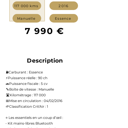
117 000 kms
2016
Manuelle
Essence
7 990 €
Description
⛽️Carburant : Essence
⚡️Puissance réelle : 90 ch
🚗Puissance fiscale : 5 cv
🔧Boîte de vitesse : Manuelle
🛣️Kilométrage : 117 000
📅Mise en circulation : 04/02/2016
🌱Classification Crit'Air : 1
⭐ Les essentiels en un coup d’œil :
- Kit mains-libres Bluetooth