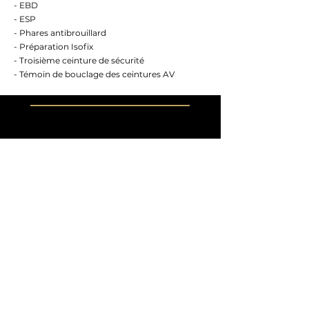
- EBD
- ESP
- Phares antibrouillard
- Préparation Isofix
- Troisième ceinture de sécurité
- Témoin de bouclage des ceintures AV
HORAIRES
Du lundi au samedi :
De 9h00 à 19h00
Dimanche et jour férié :
Sur rendez-vous
ADRESSE
9 Rue de Saint-Lô
50570 MARIGNY
CONTACT
02 33 55 37 79