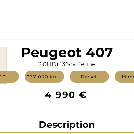
Peugeot 407
2.0HDi 136cv Feline
277 000 kms
Diesel
Manu
07
4 990 €
Description