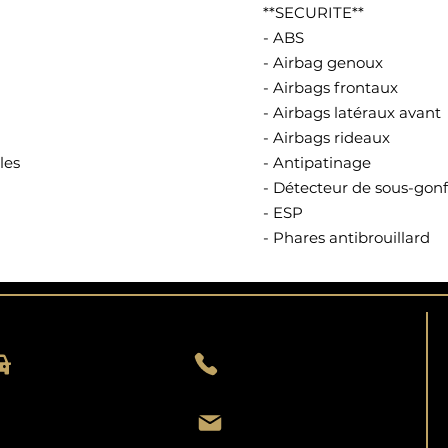
**SECURITE**
- ABS
- Airbag genoux
- Airbags frontaux
- Airbags latéraux avant
- Airbags rideaux
les
- Antipatinage
- Détecteur de sous-gon
- ESP
- Phares antibrouillard
ADRESSE
CONTACT
9 Rue de Saint-Lô
02 33 55 37 79
50570 MARIGNY
06 13 07 33 28
contact@autostart50.fr