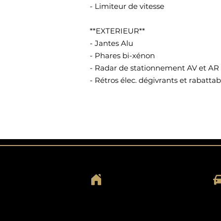
- Limiteur de vitesse
**EXTERIEUR**
- Jantes Alu
- Phares bi-xénon
- Radar de stationnement AV et AR
- Rétros élec. dégivrants et rabattab
HORAIRES
Du lundi au samedi :
De 9h00 à 19h00
Dimanche et jour férié :
Sur rendez-vous