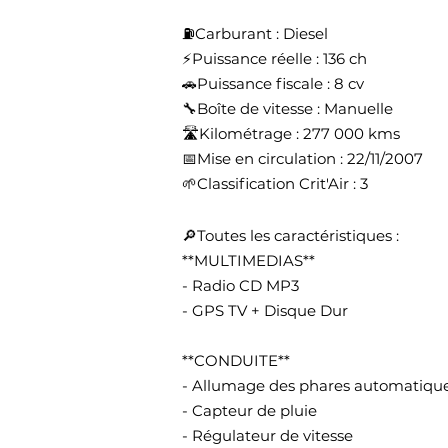
⛽️Carburant : Diesel
⚡️Puissance réelle : 136 ch
🚗Puissance fiscale : 8 cv
🔧Boîte de vitesse : Manuelle
🛣️Kilométrage : 277 000 kms
📅Mise en circulation : 22/11/2007
🌱Classification Crit'Air : 3
🔎Toutes les caractéristiques :
**MULTIMEDIAS**
- Radio CD MP3
- GPS TV + Disque Dur
**CONDUITE**
- Allumage des phares automatiqu
- Capteur de pluie
- Régulateur de vitesse