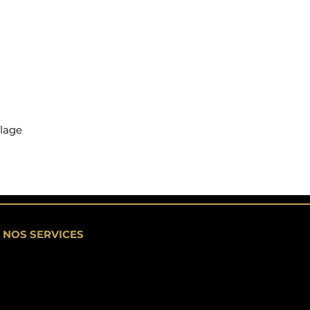
flage
NOS SERVICES
Vente de véhicules d'occasion
Formalités carte grise
Garantie jusque 24 mois