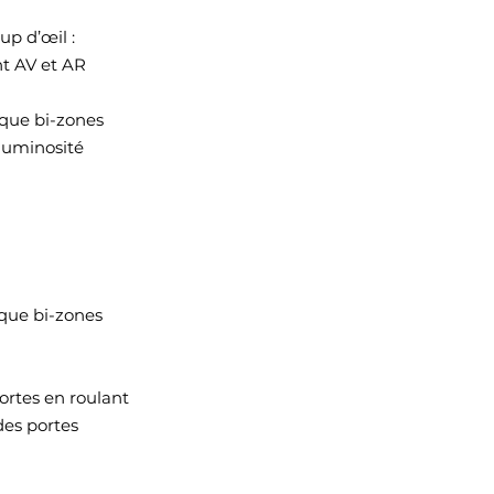
up d’œil :
t AV et AR
ique bi-zones
 luminosité
ique bi-zones
portes en roulant
des portes